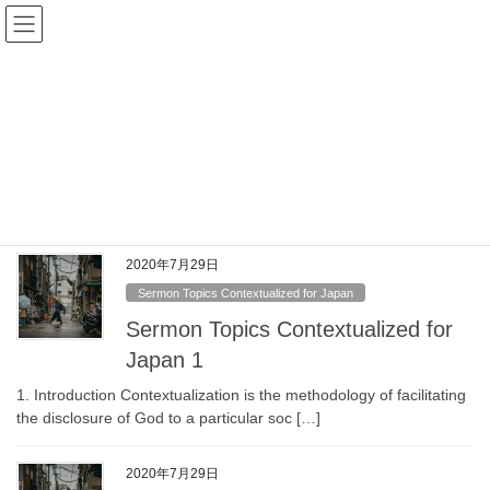
コ
ナ
ン
ビ
テ
ゲ
ン
ー
Sermon Topics Contextualized for
ツ
シ
Japan
へ
ョ
ス
ン
キ
に
HOME
English Article
Sermon Topics Contextualized for Japan
ッ
移
プ
動
2020年7月29日
Sermon Topics Contextualized for Japan
Sermon Topics Contextualized for
Japan 1
1. Introduction Contextualization is the methodology of facilitating
the disclosure of God to a particular soc […]
2020年7月29日