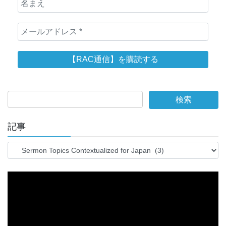
記事
記
事
動
画
プ
レ
ー