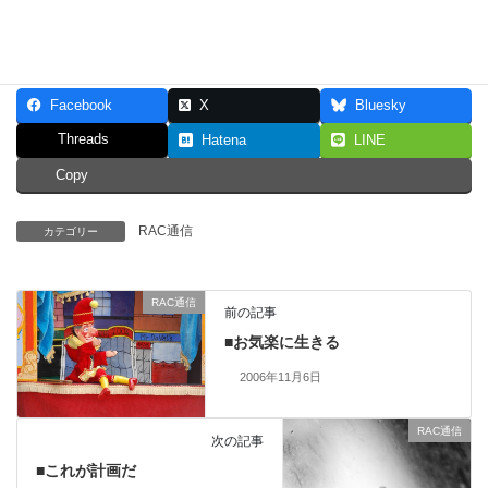
Facebook
X
Bluesky
Threads
Hatena
LINE
Copy
RAC通信
カテゴリー
RAC通信
前の記事
■お気楽に生きる
2006年11月6日
RAC通信
次の記事
■これが計画だ