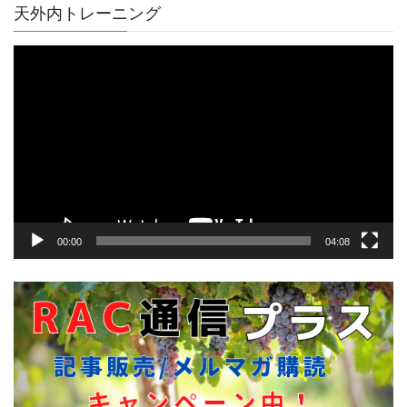
天外内トレーニング
動
画
プ
レ
ー
ヤ
ー
00:00
04:08