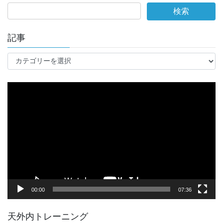
記事
記
事
動
画
プ
レ
ー
ヤ
ー
00:00
07:36
天外内トレーニング