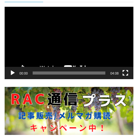
動
画
プ
レ
ー
ヤ
ー
00:00
04:08