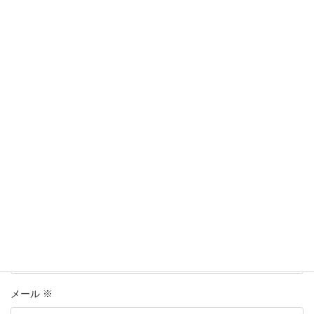
メールアドレスが公開されることはありません。
※
が付いている
欄は必須項目です
コメント
※
名前
※
メール
※