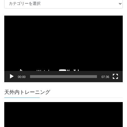
記
事
動
画
プ
レ
ー
ヤ
ー
00:00
07:36
天外内トレーニング
動
画
プ
レ