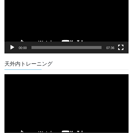
レ
ー
ヤ
ー
00:00
07:36
天外内トレーニング
動
画
プ
レ
ー
ヤ
ー