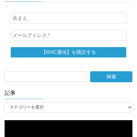
記事
記
事
動
画
プ