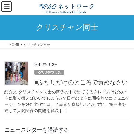
コ
ナ
ン
ビ
テ
ゲ
ン
ー
クリスチャン同士
ツ
シ
へ
ョ
ス
ン
HOME
クリスチャン同士
キ
に
ッ
移
プ
動
2015年6月2日
RAC通信プラス
■ふたりだけのところで責めなさい
紹介文 クリスチャン同士の関係の中で出てくるクレイムはどのよ
うに取り扱えばいいでしょうか? 日本のように間接的なコミュニケ
ーションを好む文化では、当事者が直接話し合わずに、第三者を
通して人間関係の問題を解決 […]
ニュースレターを購読する