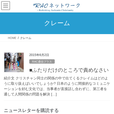
コ
ナ
ン
ビ
テ
ゲ
ン
ー
クレーム
ツ
シ
へ
ョ
ス
ン
HOME
クレーム
キ
に
ッ
移
プ
動
2015年6月2日
RAC通信プラス
■ふたりだけのところで責めなさい
紹介文 クリスチャン同士の関係の中で出てくるクレイムはどのよ
うに取り扱えばいいでしょうか? 日本のように間接的なコミュニケ
ーションを好む文化では、当事者が直接話し合わずに、第三者を
通して人間関係の問題を解決 […]
ニュースレターを購読する