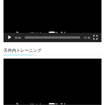
レ
ー
ヤ
ー
00:00
07:36
天外内トレーニング
動
画
プ
レ
ー
ヤ
ー