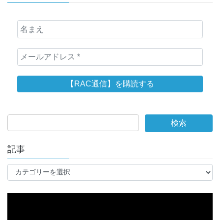
記事
記
事
動
画
プ