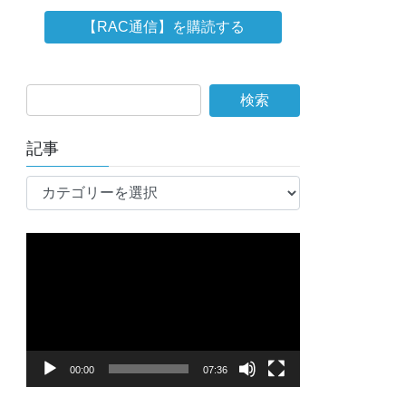
記事
記
事
動
画
プ
レ
ー
ヤ
00:00
07:36
ー