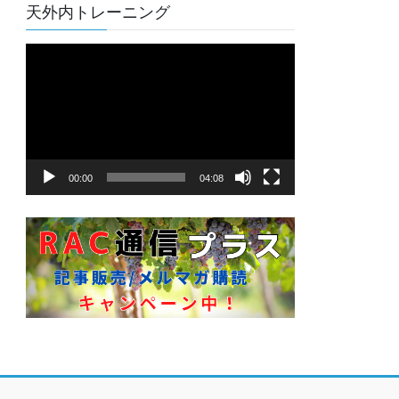
天外内トレーニング
動
画
プ
レ
ー
ヤ
00:00
04:08
ー