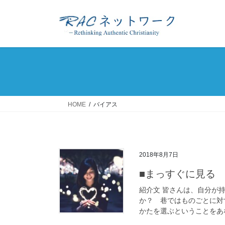
コ
ナ
ン
ビ
テ
ゲ
ン
ー
ツ
シ
へ
ョ
ス
ン
キ
に
ッ
移
HOME
バイアス
プ
動
2018年8月7日
■まっすぐに見る
紹介文 皆さんは、自分が
か？ 巷ではものごとに対
かたを選ぶということをあな