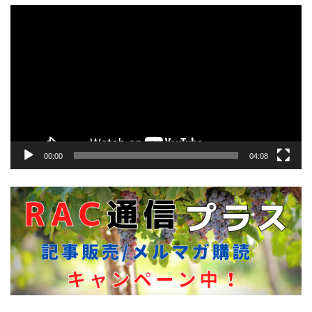
動
画
プ
レ
ー
ヤ
ー
00:00
04:08