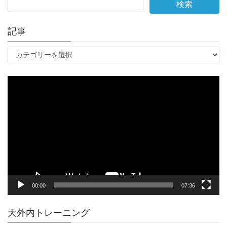
記事
記
事
動
画
プ
レ
ー
ヤ
ー
00:00
07:36
天外内トレーニング