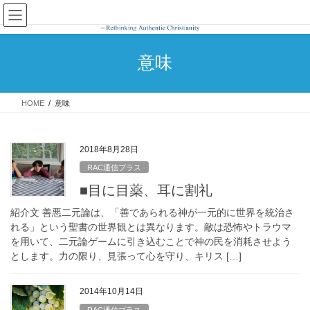
コ
ナ
ン
ビ
テ
ゲ
ン
ー
意味
ツ
シ
へ
ョ
ス
ン
HOME
意味
キ
に
ッ
移
プ
動
2018年8月28日
RAC通信プラス
■目に目薬、耳に割礼
紹介文 善悪二元論は、「善であられる神が一元的に世界を統治さ
れる」という聖書の世界観とは異なります。敵は恐怖やトラウマ
を用いて、二元論ゲームに引き込むことで神の民を消耗させよう
とします。力の限り、見張って心を守り、キリス […]
2014年10月14日
RAC通信プラス