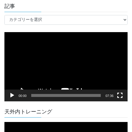
記事
記
事
動
画
プ
レ
ー
ヤ
ー
00:00
07:36
天外内トレーニング
動
画