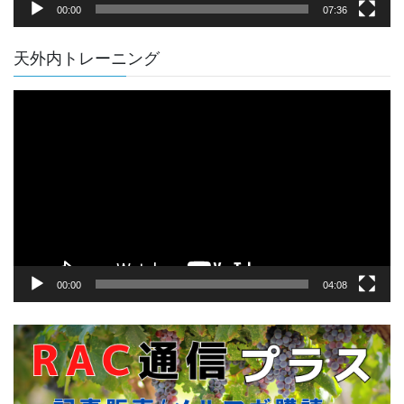
00:00
07:36
天外内トレーニング
動
画
プ
レ
ー
ヤ
ー
00:00
04:08