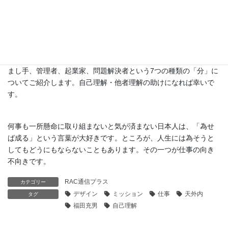
仕事の向き不向きを見極めて、自分の分を生きるときに、生産性
が高まり、社会に貢献するようになります。また、結果として経
済的にも満たされます。
ジョン・B・サミュエルとスキップ・モーエン著「自らの分を生き
る：仕事を喜び楽しむために」から、探求者、実践者、教師、励
まし手、管理者、起業家、問題解決者という7つの種類の「分」に
ついてご紹介します。自己理解・他者理解の助けになれば幸いで
す。
何事も一所懸命に取り組まないと気が済まない日本人は、「為せ
ば成る」という言葉が大好きです。ところが、人生には為そうと
してもどうにもならないこともあります。その一つが仕事の向き
不向きです。
RAC通信プラス
カテゴリー
デザイン
ミッション
仕事
天外内
タグ
福田充男
自己理解