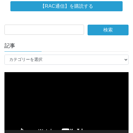
記事
記
事
動
画
プ
レ
ー
ヤ
ー