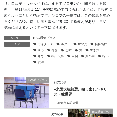
り、自己卑下したりせずに、まるでソロモンが「聞き分ける知
恵」（第1列王記3:11）を神に求めて与えられたように、直接神に
願うようにという指示です。ヤコブの手紙では、この知恵を求め
るくだりの後、貧しい者と富んだ者に対する教えがあり、再度、
試練に耐えるというテーマに戻ります。
RAC通信プラス
カテゴリー
ガイダンス
ルター
世の光
信仰告白
タグ
回心
導き
忍耐
愛
生き方
知恵
福田充男
自制
藁の書
行い
試練
RAC通信プラス
前の記事
■米国大統領選が映し出したキリ
スト教世界
2016年12月20日
RAC通信プラス
次の記事