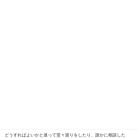
より、「何一つ欠けたところのない、成長を遂げた、完全な者」
（1:4）となるからです。
これは試練に直面している人たちに対する具体的なガイダンスで
す。試練なくして成長なし。忍耐なくして全うなし。神の子であ
られるイエスさまでさえ、「数々の苦しみを通して完全な者とさ
れた」（ヘブル2:10）のですから、その弟子である私たちもま
た、試練の中で忍耐を働かせることによって主イエスさまの完全
なお姿に変えられていきます。試練の中にいる者たちに「ゴー
ル」を見せることで著者は人々を励ましています。
忍耐の次に必要なのは知恵です。忍耐を要する場面で、具体的に
誰に対して、どのような気持ちで、いつ、どのように接するのか
は、神から与えられる知恵によって判断することができます。そ
れで、「あなたがたの中に知恵の欠けた人がいるなら、その人
は、だれにでも惜しげなく、とがめることなくお与えになる神に
願いなさい。そうすればきっと与えられます。」（1:5）と教えら
れています。
どうすればよいかと迷って堂々巡りをしたり、誰かに相談した