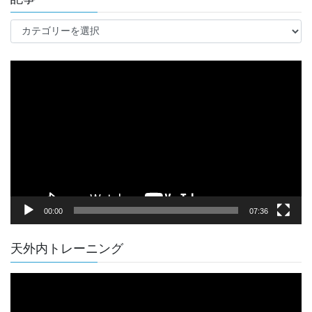
記
事
動
画
プ
レ
ー
ヤ
ー
00:00
07:36
天外内トレーニング
動
画
プ