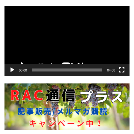
動
画
プ
レ
ー
ヤ
ー
00:00
04:08