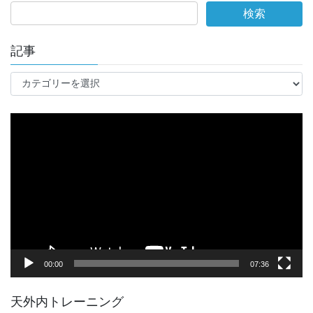
記事
記
事
動
画
プ
レ
ー
ヤ
ー
00:00
07:36
天外内トレーニング