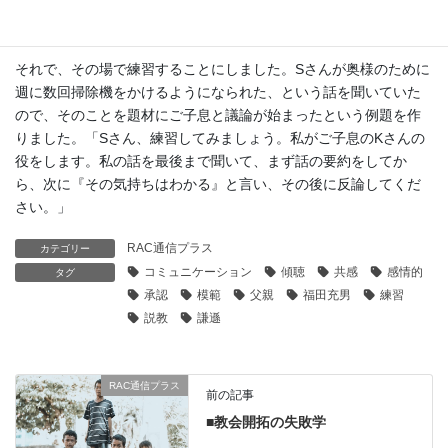
長い年月の間に習慣化してしまったコミュニケーションパターン
があり、一朝一夕では難しいと思いました。
それで、その場で練習することにしました。Sさんが奥様のために
週に数回掃除機をかけるようになられた、という話を聞いていた
ので、そのことを題材にご子息と議論が始まったという例題を作
りました。「Sさん、練習してみましょう。私がご子息のKさんの
役をします。私の話を最後まで聞いて、まず話の要約をしてか
ら、次に『その気持ちはわかる』と言い、その後に反論してくだ
さい。」
RAC通信プラス
カテゴリー
コミュニケーション
傾聴
共感
感情的
タグ
承認
模範
父親
福田充男
練習
説教
謙遜
RAC通信プラス
前の記事
■教会開拓の失敗学