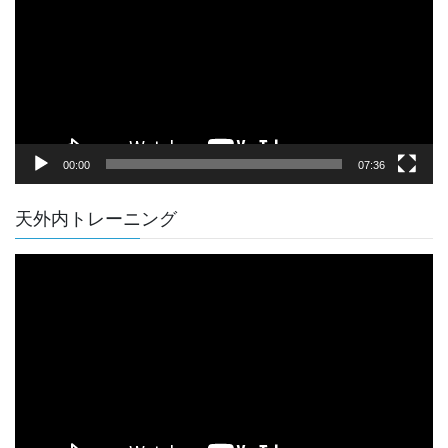
レ
ー
ヤ
ー
00:00
07:36
天外内トレーニング
動
画
プ
レ
ー
ヤ
ー