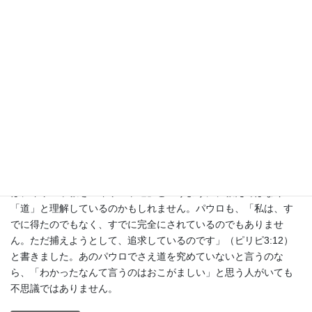
お茶を始めようと思ったとき、多くの経験者の話を聞いたのです
が、一つ気になったことがありました。それは長い間茶道にかか
わっている人でも、また免状を持っている人でさえも、自信がな
さそうな人たちが何人もいたことです。「茶道」の「道」の方に
注目すると、厳しい稽古を通して克己の精神を涵養し、人格を練
り上げるというような精神修養の要素が入るので、「道を究めた
人」と自分を比べると、まだまだだ、などと思ってしまわれるの
かなあと思います。
そのように、自信のない人たちに接しているときに、教会にもそ
ういうタイプの人たちがいるなと思いました。それらの人たち
は、キリスト教を「キリスト道」というように、教えではなく
「道」と理解しているのかもしれません。パウロも、「私は、す
でに得たのでもなく、すでに完全にされているのでもありませ
ん。ただ捕えようとして、追求しているのです」（ピリピ3:12）
と書きました。あのパウロでさえ道を究めていないと言うのな
ら、「わかったなんて言うのはおこがましい」と思う人がいても
不思議ではありません。