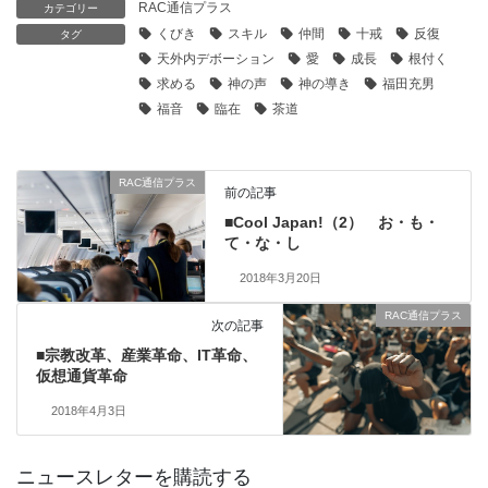
RAC通信プラス
カテゴリー
くびき
スキル
仲間
十戒
反復
タグ
天外内デボーション
愛
成長
根付く
求める
神の声
神の導き
福田充男
福音
臨在
茶道
RAC通信プラス
前の記事
■Cool Japan!（2） お・も・
て・な・し
2018年3月20日
RAC通信プラス
次の記事
■宗教改革、産業革命、IT革命、
仮想通貨革命
2018年4月3日
ニュースレターを購読する