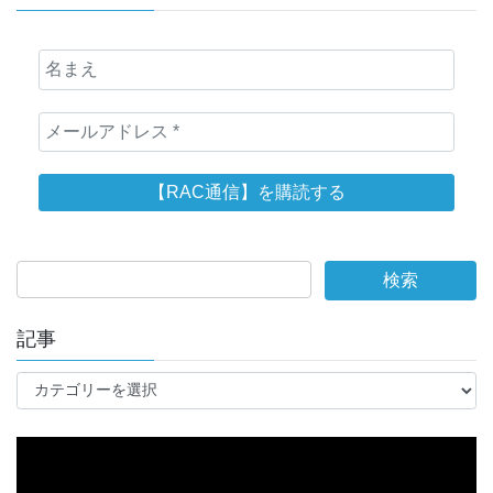
記事
記
事
動
画
プ