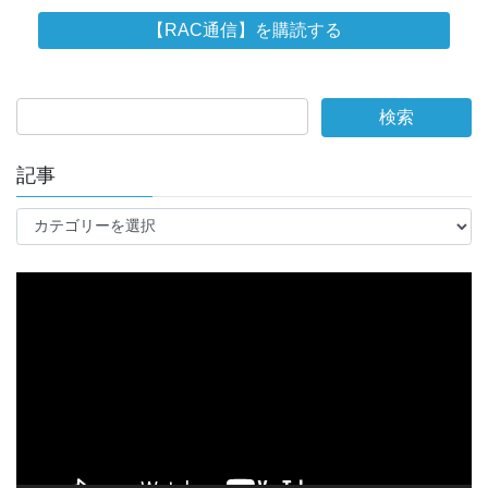
記事
記
事
動
画
プ
レ
ー
ヤ
ー