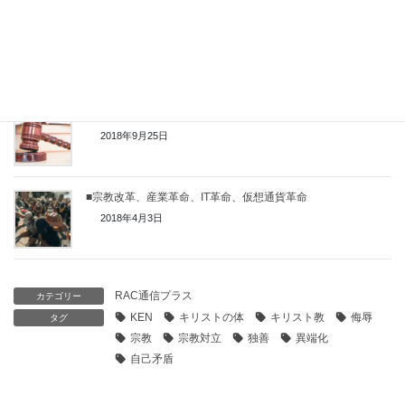
■「キリスト教」と「クリスチャン」という判断基準から離れ
る
2018年10月16日
■「聖書から見た資産防衛」
2018年9月25日
■宗教改革、産業革命、IT革命、仮想通貨革命
2018年4月3日
RAC通信プラス
カテゴリー
KEN
キリストの体
キリスト教
侮辱
タグ
宗教
宗教対立
独善
異端化
自己矛盾