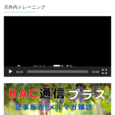
天外内トレーニング
動
画
プ
レ
ー
ヤ
ー
00:00
04:08