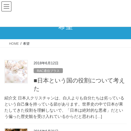
コ
ナ
ン
ビ
テ
ゲ
ン
ー
希望
ツ
シ
へ
ョ
ス
ン
HOME
希望
キ
に
ッ
移
プ
動
2018年6月12日
RAC通信プラス
■日本という国の役割について考え
た
紹介文 日本人クリスチャンは、白人よりも自分たちは劣っている
という自己像を持っている節があります。世界史の中で日本が果
たしてきた役割を理解しないで、「日本は絶対的な悪者」だとい
う偏った歴史観を受け入れているからだと思われ […]