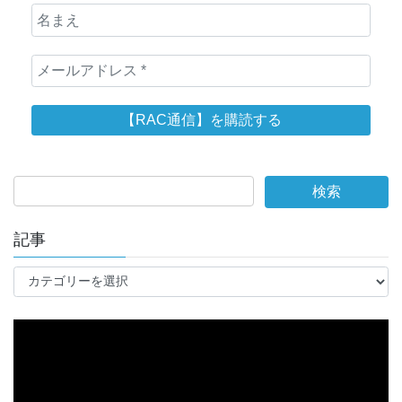
記事
記
事
動
画
プ
レ