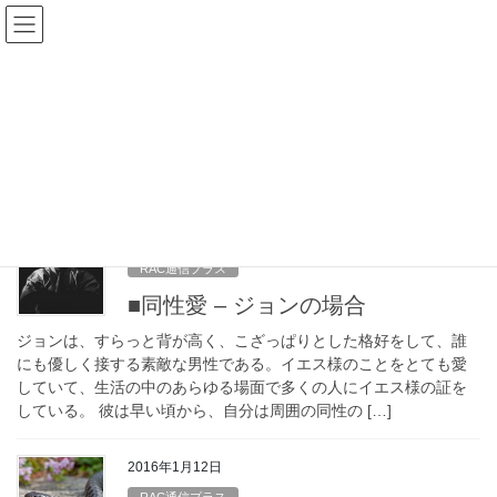
コ
ナ
ン
ビ
テ
ゲ
ン
ー
離婚
ツ
シ
へ
ョ
ス
ン
HOME
離婚
キ
に
ッ
移
プ
動
2017年12月19日
RAC通信プラス
■同性愛 – ジョンの場合
ジョンは、すらっと背が高く、こざっぱりとした格好をして、誰
にも優しく接する素敵な男性である。イエス様のことをとても愛
していて、生活の中のあらゆる場面で多くの人にイエス様の証を
している。 彼は早い頃から、自分は周囲の同性の […]
2016年1月12日
RAC通信プラス