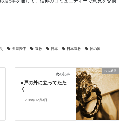
号の記事を通して、信仰のコミュニティ
ーで意見を交換
う。
制
天皇陛下
宣教
日本
日本宣教
神の国
RAC通信
次の記事
■戸の外に立ってたた
く
2019年12月3日