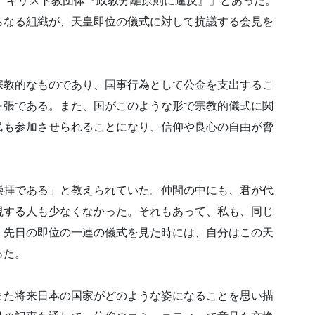
議、キリスト教団体
『政教分離原則に違反』」とあった。
らなる組織が、天皇即位の儀式に対して抗議する会
見を
宗教的なものであり、
国事行為として公金を支出するこ
主張である。また、国がこのような形で宗教的儀式に関
民も参加させられることになり、信仰や良心の自由が脅
崇拝である」と教えら
れていた。仲間の中にも、君が代
視する人も少なくなかった。それもあって、私も、同じ
、先日の即位の一連の
儀式を見た時には、自分はこの天
った。
また将来日本の国家が
どのような姿になることを思い描