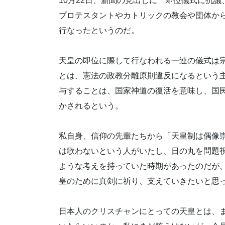
10月22日、新聞の見出しに「即位儀式に抗
プロテスタントやカトリック
の教会や団体か
行なったというのだ。
天皇の即位に際して行なわれる一連の儀式は
とは、憲法の政教分離原則違反に
なるという
与することは、国家神道の復活を意味し、
国
かされる
という。
私自身、信仰の先輩たちから「天皇制は偶像
は歌わないという人がいたし、日
の丸を問題
ような考えを持っていた時期があったのだが
皇のために真剣に祈り、
支えていきたいと思
日本人のクリスチャンにとっての天皇とは、