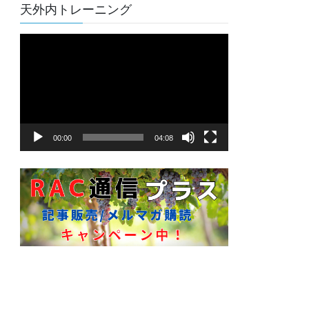
天外内トレーニング
動
画
プ
レ
ー
ヤ
00:00
04:08
ー