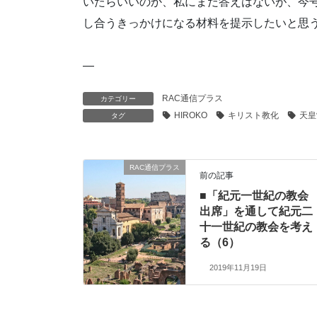
いたらいいのか、
私にまだ答えはないが、今
し合うきっかけになる材料を提示したいと思
—
RAC通信プラス
カテゴリー
HIROKO
キリスト教化
天皇
タグ
RAC通信プラス
前の記事
■「紀元一世紀の教会
出席」を通して紀元二
十一世紀の教会を考え
る（6）
2019年11月19日