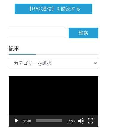
記事
記
事
動
画
プ
レ
ー
ヤ
00:00
07:36
ー