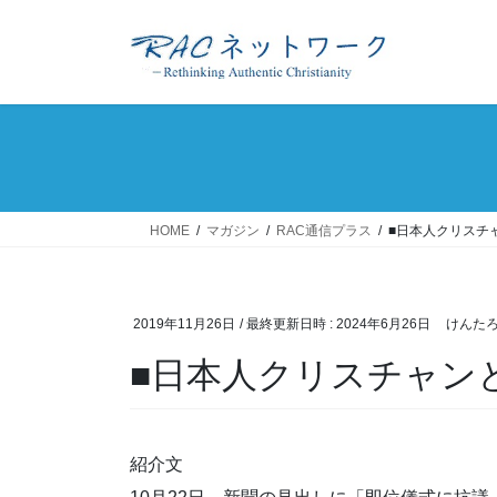
コ
ナ
ン
ビ
テ
ゲ
ン
ー
ツ
シ
へ
ョ
ス
ン
キ
に
ッ
移
HOME
マガジン
RAC通信プラス
■日本人クリスチ
プ
動
2019年11月26日
/ 最終更新日時 :
2024年6月26日
けんた
■日本人クリスチャン
紹介文