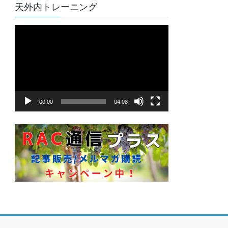
天外内トレーニング
動
画
プ
レ
ー
ヤ
00:00
04:08
ー