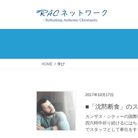
コ
ナ
ン
ビ
テ
ゲ
ン
ー
ツ
シ
へ
ョ
ス
ン
キ
に
ッ
移
HOME
学び
プ
動
2017年10月17日
■「沈黙断食」の
カンザス・シティーの国際
四六時中祈り続けるにはち
でスタッフとして奉仕をする