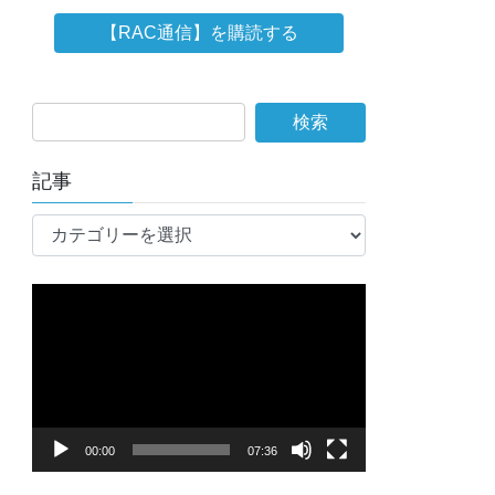
記事
記
事
動
画
プ
レ
ー
ヤ
00:00
07:36
ー