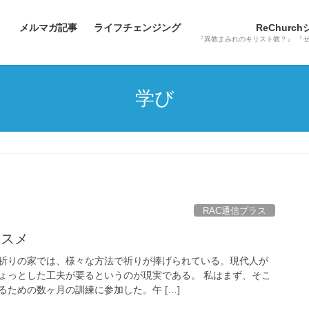
メルマガ記事
ライフチェンジング
ReChurc
『異教まみれのキリスト教？』 『
学び
RAC通信プラス
ススメ
祈りの家では、様々な方法で祈りが捧げられている。現代人が
ょっとした工夫が要るというのが現実である。 私はまず、そこ
ための数ヶ月の訓練に参加した。午 […]