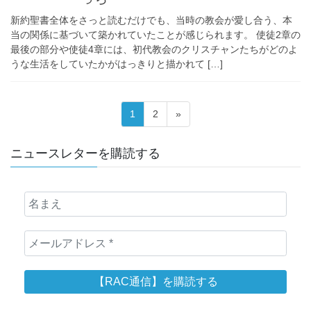
新約聖書全体をさっと読むだけでも、当時の教会が愛し合う、本
当の関係に基づいて築かれていたことが感じられます。 使徒2章の
最後の部分や使徒4章には、初代教会のクリスチャンたちがどのよ
うな生活をしていたかがはっきりと描かれて […]
投
固
固
1
2
»
稿
定
定
ペ
ペ
の
ニュースレターを購読する
ー
ー
ペ
ジ
ジ
ー
ジ
送
り