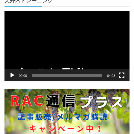
天外内トレーニング
動
画
プ
レ
ー
ヤ
ー
00:00
04:08