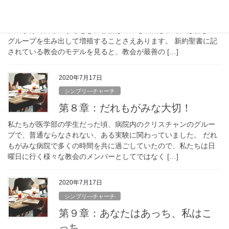
スなのか
私たちの経験では、いつでも私が妻のフェリシティーと宣教旅行
に出かけて留守にするとき、教会はいつも成長し、時には新しい
グループを生み出して増殖することさえあります。 新約聖書に記
されている教会のモデルを見ると、教会が最善の […]
2020年7月17日
シンプリ―チャーチ
第８章：だれもがみな大切！
私たちが医学部の学生だった頃、病院内のクリスチャンのグルー
プで、普通ならなされない、ある実験に関わっていました。 だれ
もがみな病院で多くの時間を共に過ごしていたので、私たちは日
曜日に行く様々な教会のメンバーとしてではなく […]
2020年7月17日
シンプリ―チャーチ
第９章：あなたはあっち、私はこ
っち