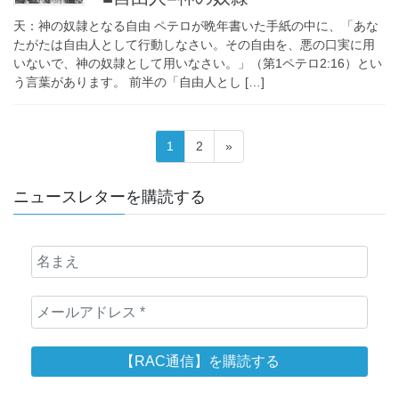
天：神の奴隷となる自由 ペテロが晩年書いた手紙の中に、「あな
たがたは自由人として行動しなさい。その自由を、悪の口実に用
いないで、神の奴隷として用いなさい。」（第1ペテロ2:16）とい
う言葉があります。 前半の「自由人とし […]
投
固
固
1
2
»
稿
定
定
ペ
ペ
の
ニュースレターを購読する
ー
ー
ペ
ジ
ジ
ー
ジ
送
り