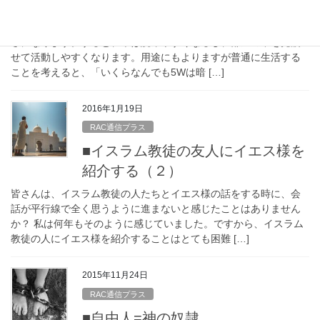
■キリスト直結（４） – それが福音
5Wの豆球を100Wの白熱球に付け替えるなら、部屋は20倍の明る
さになります。すると、本は読みやすくなるし、部屋の中を見渡
せて活動しやすくなります。用途にもよりますが普通に生活する
ことを考えると、「いくらなんでも5Wは暗 […]
2016年1月19日
RAC通信プラス
■イスラム教徒の友人にイエス様を
紹介する（２）
皆さんは、イスラム教徒の人たちとイエス様の話をする時に、会
話が平行線で全く思うように進まないと感じたことはありません
か？ 私は何年もそのように感じていました。ですから、イスラム
教徒の人にイエス様を紹介することはとても困難 […]
2015年11月24日
RAC通信プラス
■自由人=神の奴隷