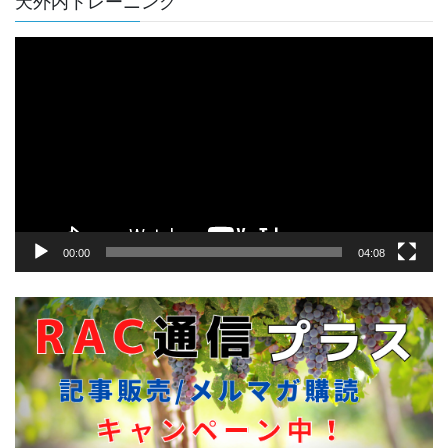
天外内トレーニング
動
画
プ
レ
ー
ヤ
ー
00:00
04:08