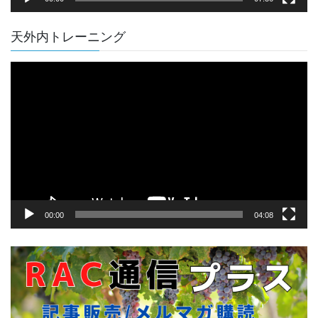
天外内トレーニング
動
画
プ
レ
ー
ヤ
ー
00:00
04:08