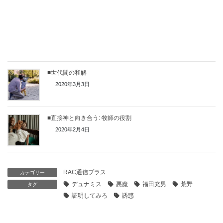
■主の道を用意する
2020年4月7日
■世代間の和解
2020年3月3日
■直接神と向き合う: 牧師の役割
2020年2月4日
RAC通信プラス
カテゴリー
デュナミス
悪魔
福田充男
荒野
タグ
証明してみろ
誘惑